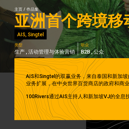
主页
/
作品集
亚洲首个跨境移
AIS, Singtel
类型
听众
生产
,
活动管理与体验营销
B2B
,
公众
AIS和Singtel的双赢业务，来自泰国和
业务扩展，在中央世界百货商店的政府和商业
100Rivers通过AIS主持人和新加坡VJ