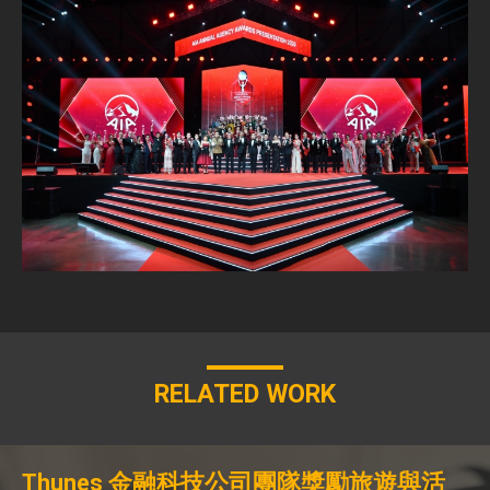
RELATED WORK
Thunes 金融科技公司團隊獎勵旅遊與活